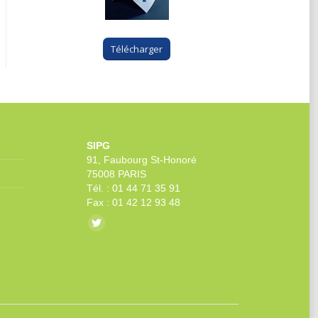
Télécharger
SIPG
91, Faubourg St-Honoré
75008 PARIS
Tél. : 01 44 71 35 91
Fax : 01 42 12 93 48