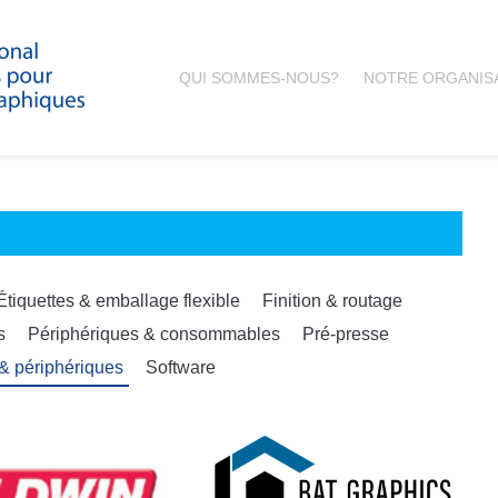
QUI SOMMES-NOUS?
NOTRE ORGANIS
Étiquettes & emballage flexible
Finition & routage
s
Périphériques & consommables
Pré-presse
 & périphériques
Software