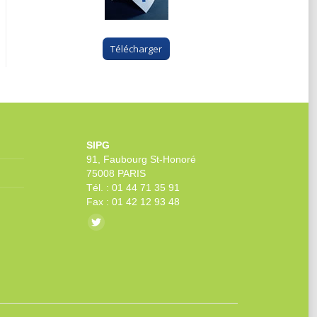
Télécharger
SIPG
91, Faubourg St-Honoré
75008 PARIS
Tél. : 01 44 71 35 91
Fax : 01 42 12 93 48